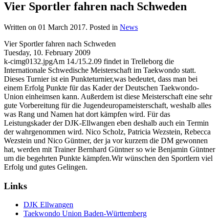
Vier Sportler fahren nach Schweden
Written on
01 March 2017
. Posted in
News
Vier Sportler fahren nach Schweden
Tuesday, 10. February 2009
k-cimg0132.jpgAm 14./15.2.09 findet in Trelleborg die
Internationale Schwedische Meisterschaft im Taekwondo statt.
Dieses Turnier ist ein Punkteturnier,was bedeutet, dass man bei
einem Erfolg Punkte für das Kader der Deutschen Taekwondo-
Union einheimsen kann. Außerdem ist diese Meisterschaft eine sehr
gute Vorbereitung für die Jugendeuropameisterschaft, weshalb alles
was Rang und Namen hat dort kämpfen wird. Für das
Leistungskader der DJK-Ellwangen eben deshalb auch ein Termin
der wahrgenommen wird. Nico Scholz, Patricia Wezstein, Rebecca
Wezstein und Nico Güntner, der ja vor kurzem die DM gewonnen
hat, werden mit Trainer Bernhard Güntner so wie Benjamin Güntner
um die begehrten Punkte kämpfen.Wir wünschen den Sportlern viel
Erfolg und gutes Gelingen.
Links
DJK Ellwangen
Taekwondo Union Baden-Württemberg