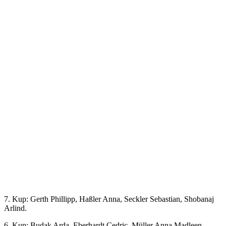
7. Kup: Gerth Phillipp, Haßler Anna, Seckler Sebastian, Shobanaj
Arlind.
6. Kup: Budak Arda, Eberhardt Cedric, Müller Anna Madleen.