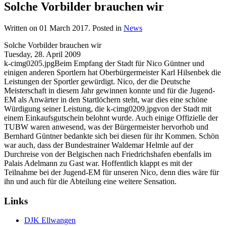
Solche Vorbilder brauchen wir
Written on
01 March 2017
. Posted in
News
Solche Vorbilder brauchen wir
Tuesday, 28. April 2009
k-cimg0205.jpgBeim Empfang der Stadt für Nico Güntner und
einigen anderen Sportlern hat Oberbürgermeister Karl Hilsenbek die
Leistungen der Sportler gewürdigt. Nico, der die Deutsche
Meisterschaft in diesem Jahr gewinnen konnte und für die Jugend-
EM als Anwärter in den Startlöchern steht, war dies eine schöne
Würdigung seiner Leistung, die k-cimg0209.jpgvon der Stadt mit
einem Einkaufsgutschein belohnt wurde. Auch einige Offizielle der
TUBW waren anwesend, was der Bürgermeister hervorhob und
Bernhard Güntner bedankte sich bei diesen für ihr Kommen. Schön
war auch, dass der Bundestrainer Waldemar Helmle auf der
Durchreise von der Belgischen nach Friedrichshafen ebenfalls im
Palais Adelmann zu Gast war. Hoffentlich klappt es mit der
Teilnahme bei der Jugend-EM für unseren Nico, denn dies wäre für
ihn und auch für die Abteilung eine weitere Sensation.
Links
DJK Ellwangen