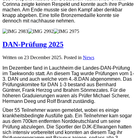
Corinna zeigte keinen Respekt und konnte auch ihre Punkte
machen. Am Ende musste sie den Kampf aber denkbar
knapp abgeben. Eine tolle Bronzemedaille konnte sie
dennoch mit nachhause nehmen.
DAN-Prüfung 2025
Written on
23 December 2025
. Posted in
News
Im Dezember fand in Lauchheim die Landes-DAN-Prüfung
im Taekwondo statt. An diesem Tag wurde Prüfungen vom 1-
3. DAN und auch welche vom 4.-8.DAN abgenommen. Das
Prüfungskomitee für DAN 1-3 bestand aus Bernhard
Güntner, Frank Herzog und Ibrahim Sönmezates. Für die
höheren Graduierungen waren als Prüfer Michael Scherer,
Hermann Deeg und Rolf Brandt zuständig.
Über 55 Teilnehmer waren gemeldet, wobei es einige
krankheitsbedingte Ausfülle gab. Ein Teilnehmer kam sogar
aus dem 700km entfernten Norddeutschland um seine
Prüfung abzulegen. Die Sportler der DJK-Ellwangen hatten
sich intensiv vorbereitet und konnten an diesem Tag ihr
Prüfungsprogramm mit Bravour zeigen, sodass alle 3