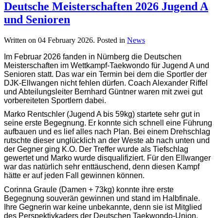
Deutsche Meisterschaften 2026 Jugend A
und Senioren
Written on
04 February 2026
. Posted in
News
Im Februar 2026 fanden in Nürnberg die Deutschen
Meisterschaften im Wettkampf-Taekwondo für Jugend A und
Senioren statt. Das war ein Termin bei dem die Sportler der
DJK-Ellwangen nicht fehlen dürfen. Coach Alexander Riffel
und Abteilungsleiter Bernhard Güntner waren mit zwei gut
vorbereiteten Sportlern dabei.
Marko Rentschler (Jugend A bis 59kg) startete sehr gut in
seine erste Begegnung. Er konnte sich schnell eine Führung
aufbauen und es lief alles nach Plan. Bei einem Drehschlag
rutschte dieser unglücklich an der Weste ab nach unten und
der Gegner ging K.O. Der Treffer wurde als Tiefschlag
gewertet und Marko wurde disqualifiziert. Für den Ellwanger
war das natürlich sehr enttäuschend, denn diesen Kampf
hätte er auf jeden Fall gewinnen können.
Corinna Graule (Damen + 73kg) konnte ihre erste
Begegnung souverän gewinnen und stand im Halbfinale.
Ihre Gegnerin war keine unbekannte, denn sie ist Mitglied
des Perspektivkaders der Deutschen Taekwondo-Union.