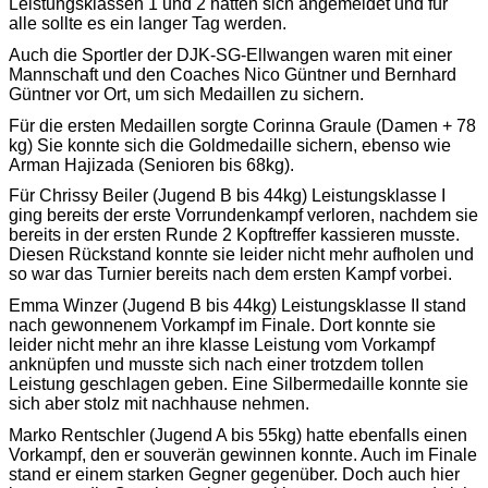
Leistungsklassen 1 und 2 hatten sich angemeldet und für
alle sollte es ein langer Tag werden.
Auch die Sportler der DJK-SG-Ellwangen waren mit einer
Mannschaft und den Coaches Nico Güntner und Bernhard
Güntner vor Ort, um sich Medaillen zu sichern.
Für die ersten Medaillen sorgte Corinna Graule (Damen + 78
kg) Sie konnte sich die Goldmedaille sichern, ebenso wie
Arman Hajizada (Senioren bis 68kg).
Für Chrissy Beiler (Jugend B bis 44kg) Leistungsklasse I
ging bereits der erste Vorrundenkampf verloren, nachdem sie
bereits in der ersten Runde 2 Kopftreffer kassieren musste.
Diesen Rückstand konnte sie leider nicht mehr aufholen und
so war das Turnier bereits nach dem ersten Kampf vorbei.
Emma Winzer (Jugend B bis 44kg) Leistungsklasse II stand
nach gewonnenem Vorkampf im Finale. Dort konnte sie
leider nicht mehr an ihre klasse Leistung vom Vorkampf
anknüpfen und musste sich nach einer trotzdem tollen
Leistung geschlagen geben. Eine Silbermedaille konnte sie
sich aber stolz mit nachhause nehmen.
Marko Rentschler (Jugend A bis 55kg) hatte ebenfalls einen
Vorkampf, den er souverän gewinnen konnte. Auch im Finale
stand er einem starken Gegner gegenüber. Doch auch hier