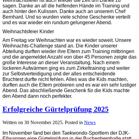
Weihnachtsfeier ist auch wieder die Zeit um Danke zu
sagen. Danke an all die helfenden Hände im Training und
auch hinter den Kulissen. Danke auch an unserem Chef
Bernhard. Und so wurden viele schöne Geschenke verteilt
und es war wieder ein rundum gelungener Abend.
Weihnachtsfeier Kinder
Am Freitag vor Weihnachten war es wieder soweit. Unsere
Weihnachts-Challenge stand an. Die Kinder unserer
Abteilung durften wieder ihre Eltern zum Training mitbringen
und die angemeldet Anzahl von über 45 Personen zeigte das
große Interesse an dieser Veranstaltung. Nach einem
lockeren Aufwärmen ging es zum Zirkeltraining und weiter
zur Selbstverteidigung und der alles entscheidende
Bruchtest durfte nicht fehlen. Alles was die Kids machten,
durften auch die Eltern probieren und es war ein sehr lustiger
Abend. Das abschließende Geschenk für die Kids machte
den Abend dann noch perfekter.
Erfolgreiche Gürtelprüfung 2025
Written on
30 November 2025
. Posted in
News
Im November fand bei den Taekwondo-Sportlern der DJK-
Ellwangen eine Gürtelprüfung in der Buchenberghalle statt.